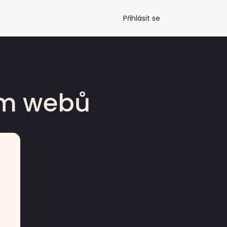
Přihlásit se
dm webů