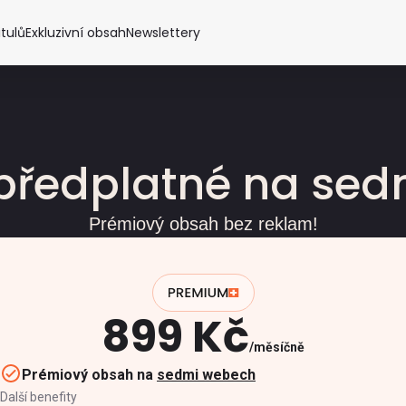
itulů
Exkluzivní obsah
Newslettery
předplatné na se
Prémiový obsah bez reklam!
899 Kč
měsíčně
Prémiový obsah na
sedmi webech
Další benefity