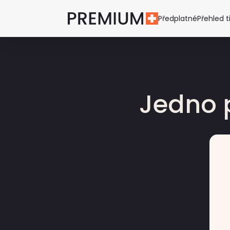
Předplatné
Přehled t
Jedno 