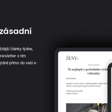
zásadní
žitější články týdne,
ewsletter s tím
týdně přímo do vaší e-