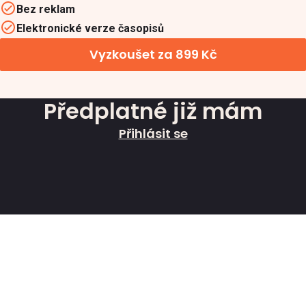
Bez reklam
Elektronické verze časopisů
Vyzkoušet za 899 Kč
Předplatné již mám
Přihlásit se