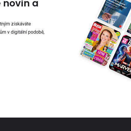
e novin a
atným získáváte
m v digitální podobě,