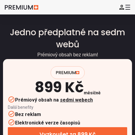
Jedno předplatné na sedm
webů
Prémiový obsah bez reklam!
899 Kč
měsíčně
Prémiový obsah na
sedmi webech
Další benefity
Bez reklam
Elektronické verze časopisů
Vyzkoušet za 899 Kč