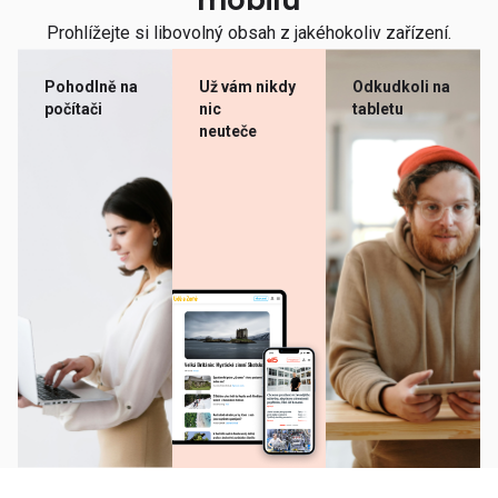
mobilu
Prohlížejte si libovolný obsah z jakéhokoliv zařízení.
Pohodlně na
Už vám nikdy
Odkudkoli na
počítači
nic
tabletu
neuteče