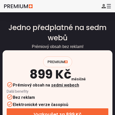
Jedno předplatné na sedm
webů
Prémiový obsah bez reklam!
899 Kč
měsíčně
Prémiový obsah na
sedmi webech
Další benefity
Bez reklam
Elektronické verze časopisů
Vyzkoušet za 899 Kč