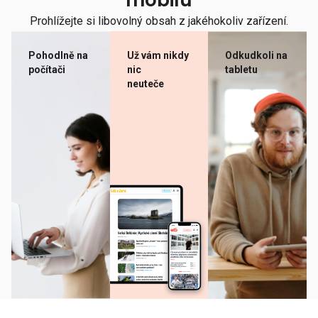
mobilu
Prohlížejte si libovolný obsah z jakéhokoliv zařízení.
Pohodlně na
Už vám nikdy
Odkudkoli na
počítači
nic
tabletu
neuteče