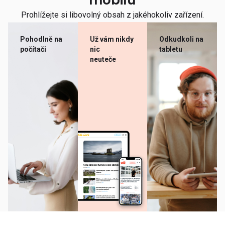
mobilu
Prohlížejte si libovolný obsah z jakéhokoliv zařízení.
Pohodlně na
Už vám nikdy
Odkudkoli na
počítači
nic
tabletu
neuteče