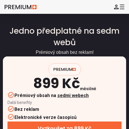
Jedno předplatné na sedm
webů
Prémiový obsah bez reklam!
899 Kč
měsíčně
Prémiový obsah na
sedmi webech
Další benefity
Bez reklam
Elektronické verze časopisů
Vyzkoušet za 899 Kč