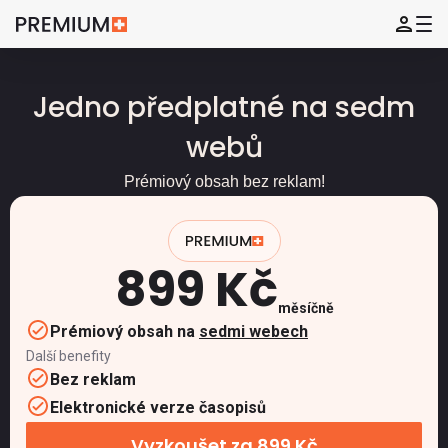
Jedno předplatné na sedm
webů
Prémiový obsah bez reklam!
899 Kč
měsíčně
Prémiový obsah na
sedmi webech
Další benefity
Bez reklam
Elektronické verze časopisů
Vyzkoušet za 899 Kč