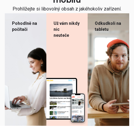
mobilu
Prohlížejte si libovolný obsah z jakéhokoliv zařízení.
Pohodlně na
Už vám nikdy
Odkudkoli na
počítači
nic
tabletu
neuteče