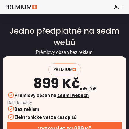
Jedno předplatné na sedm
webů
Prémiový obsah bez reklam!
899 Kč
měsíčně
Prémiový obsah na
sedmi webech
Další benefity
Bez reklam
Elektronické verze časopisů
Vyzkoušet za 899 Kč