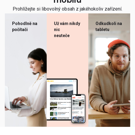
mobilu
Prohlížejte si libovolný obsah z jakéhokoliv zařízení.
Pohodlně na
Už vám nikdy
Odkudkoli na
počítači
nic
tabletu
neuteče