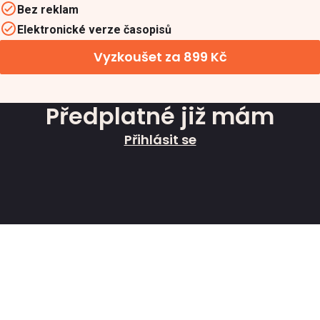
Bez reklam
Elektronické verze časopisů
Vyzkoušet za 899 Kč
Předplatné již mám
Přihlásit se