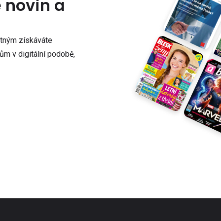
e novin a
atným získáváte
m v digitální podobě,