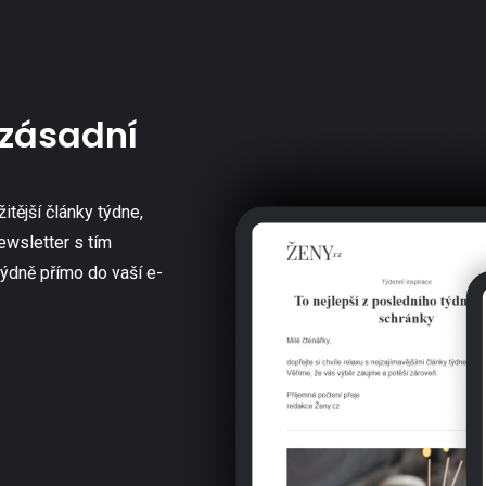
zásadní
žitější články týdne,
ewsletter s tím
týdně přímo do vaší e-