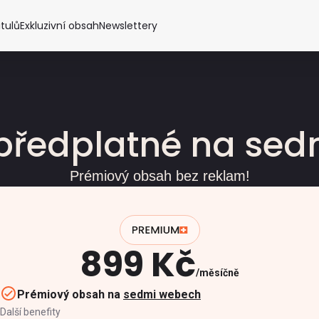
itulů
Exkluzivní obsah
Newslettery
předplatné na se
Prémiový obsah bez reklam!
899 Kč
měsíčně
Prémiový obsah na
sedmi webech
Další benefity