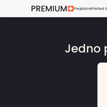
Předplatné
Přehled t
Jedno 