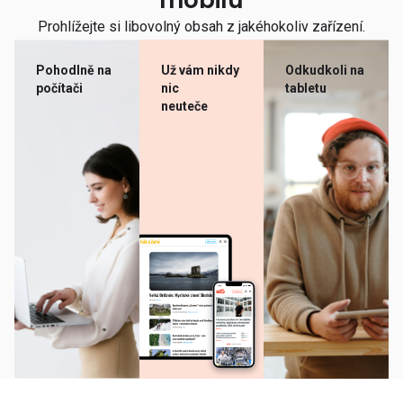
mobilu
Prohlížejte si libovolný obsah z jakéhokoliv zařízení.
Pohodlně na
Už vám nikdy
Odkudkoli na
počítači
nic
tabletu
neuteče