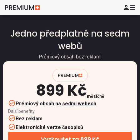
Jedno předplatné na sedm
webů
Prémiový obsah bez reklam!
899 Kč
měsíčně
Prémiový obsah na
sedmi webech
Další benefity
Bez reklam
Elektronické verze časopisů
Vyzkoušet za 899 Kč