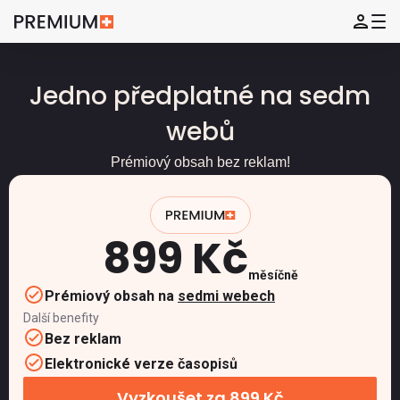
Jedno předplatné na sedm
webů
Prémiový obsah bez reklam!
899 Kč
měsíčně
Prémiový obsah na
sedmi webech
Další benefity
Bez reklam
Elektronické verze časopisů
Vyzkoušet za 899 Kč