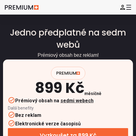
Jedno předplatné na sedm
webů
Prémiový obsah bez reklam!
899 Kč
měsíčně
Prémiový obsah na
sedmi webech
Další benefity
Bez reklam
Elektronické verze časopisů
Vyzkoušet za 899 Kč