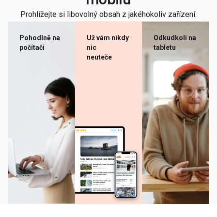
mobilu
Prohlížejte si libovolný obsah z jakéhokoliv zařízení.
Pohodlně na
Už vám nikdy
Odkudkoli na
počítači
nic
tabletu
neuteče