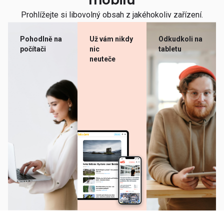
mobilu
Prohlížejte si libovolný obsah z jakéhokoliv zařízení.
Pohodlně na
Už vám nikdy
Odkudkoli na
počítači
nic
tabletu
neuteče