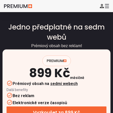
Jedno předplatné na sedm
webů
Prémiový obsah bez reklam!
899 Kč
měsíčně
Prémiový obsah na
sedmi webech
Další benefity
Bez reklam
Elektronické verze časopisů
Vyzkoušet za 899 Kč