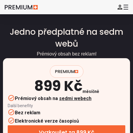
Jedno předplatné na sedm
webů
Prémiový obsah bez reklam!
899 Kč
měsíčně
Prémiový obsah na
sedmi webech
Další benefity
Bez reklam
Elektronické verze časopisů
Vyzkoušet za 899 Kč