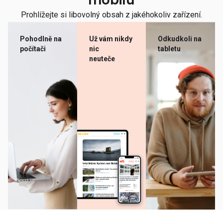
mobilu
Prohlížejte si libovolný obsah z jakéhokoliv zařízení.
Pohodlně na
Už vám nikdy
Odkudkoli na
počítači
nic
tabletu
neuteče