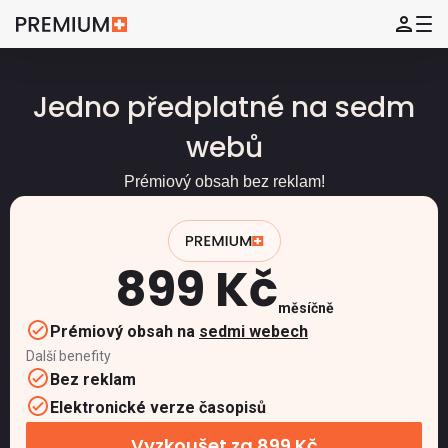
Jedno předplatné na sedm
webů
Prémiový obsah bez reklam!
899 Kč
měsíčně
Prémiový obsah na
sedmi webech
Další benefity
Bez reklam
Elektronické verze časopisů
Vyzkoušet za 899 Kč