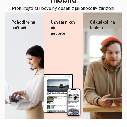
mobilu
Prohlížejte si libovolný obsah z jakéhokoliv zařízení.
Pohodlně na
Už vám nikdy
Odkudkoli na
počítači
nic
tabletu
neuteče