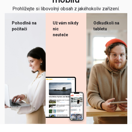
mobilu
Prohlížejte si libovolný obsah z jakéhokoliv zařízení.
Pohodlně na
Už vám nikdy
Odkudkoli na
počítači
nic
tabletu
neuteče