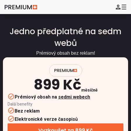
Jedno předplatné na sedm
webů
Prémiový obsah bez reklam!
899 Kč
měsíčně
Prémiový obsah na
sedmi webech
Další benefity
Bez reklam
Elektronické verze časopisů
Vyzkoušet za 899 Kč