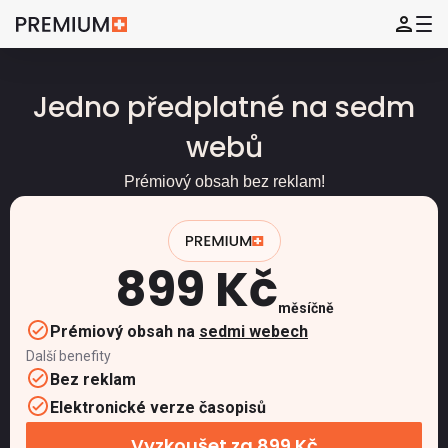
Jedno předplatné na sedm
webů
Prémiový obsah bez reklam!
899 Kč
měsíčně
Prémiový obsah na
sedmi webech
Další benefity
Bez reklam
Elektronické verze časopisů
Vyzkoušet za 899 Kč