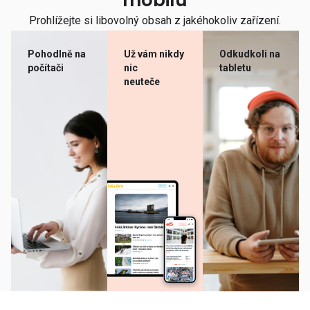
mobilu
Prohlížejte si libovolný obsah z jakéhokoliv zařízení.
Pohodlně na
Už vám nikdy
Odkudkoli na
počítači
nic
tabletu
neuteče