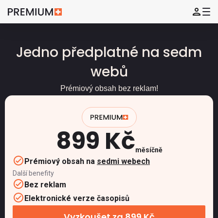
Jedno předplatné na sedm
webů
Prémiový obsah bez reklam!
899 Kč
měsíčně
Prémiový obsah na
sedmi webech
Další benefity
Bez reklam
Elektronické verze časopisů
Vyzkoušet za 899 Kč