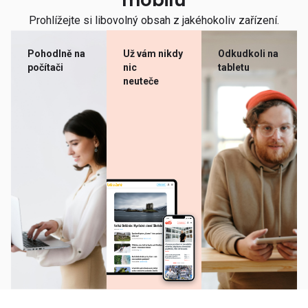
mobilu
Prohlížejte si libovolný obsah z jakéhokoliv zařízení.
Pohodlně na
Už vám nikdy
Odkudkoli na
počítači
nic
tabletu
neuteče