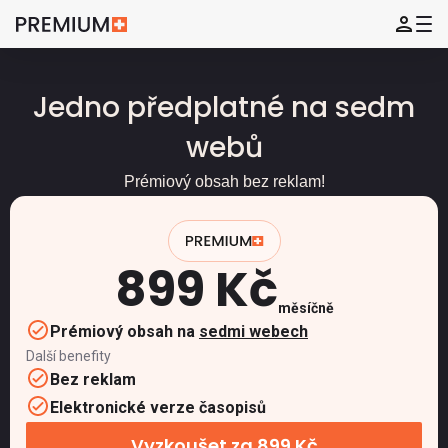
Jedno předplatné na sedm
webů
Prémiový obsah bez reklam!
899 Kč
měsíčně
Prémiový obsah na
sedmi webech
Další benefity
Bez reklam
Elektronické verze časopisů
Vyzkoušet za 899 Kč