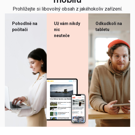
mobilu
Prohlížejte si libovolný obsah z jakéhokoliv zařízení.
Pohodlně na
Už vám nikdy
Odkudkoli na
počítači
nic
tabletu
neuteče