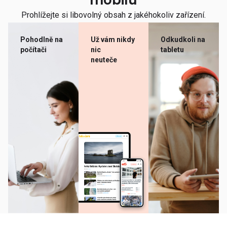
mobilu
Prohlížejte si libovolný obsah z jakéhokoliv zařízení.
Pohodlně na
Už vám nikdy
Odkudkoli na
počítači
nic
tabletu
neuteče