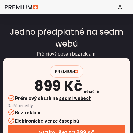
Jedno předplatné na sedm
webů
Prémiový obsah bez reklam!
899 Kč
měsíčně
Prémiový obsah na
sedmi webech
Další benefity
Bez reklam
Elektronické verze časopisů
Vyzkoušet za 899 Kč