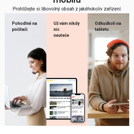
mobilu
Prohlížejte si libovolný obsah z jakéhokoliv zařízení.
Pohodlně na
Už vám nikdy
Odkudkoli na
počítači
nic
tabletu
neuteče