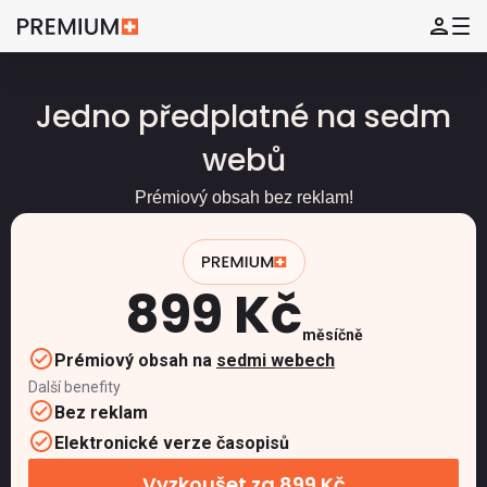
Jedno předplatné na sedm
webů
Prémiový obsah bez reklam!
899 Kč
měsíčně
Prémiový obsah na
sedmi webech
Další benefity
Bez reklam
Elektronické verze časopisů
Vyzkoušet za 899 Kč