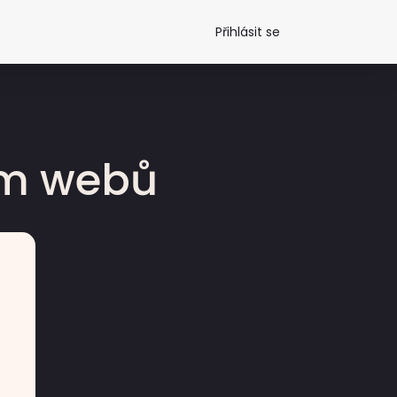
Přihlásit se
dm webů