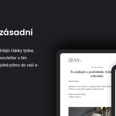
zásadní
žitější články týdne,
ewsletter s tím
týdně přímo do vaší e-