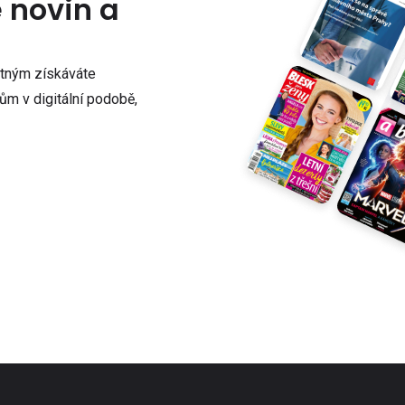
e novin a
atným získáváte
m v digitální podobě,