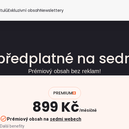
itulů
Exkluzivní obsah
Newslettery
předplatné na se
Prémiový obsah bez reklam!
899 Kč
měsíčně
Prémiový obsah na
sedmi webech
Další benefity