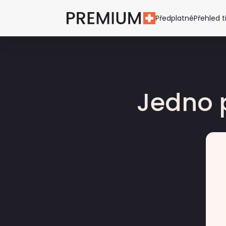
Předplatné
Přehled t
Jedno 