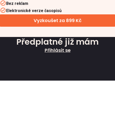
Bez reklam
Elektronické verze časopisů
Vyzkoušet za 899 Kč
Předplatné již mám
Přihlásit se