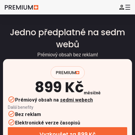
Jedno předplatné na sedm
webů
Prémiový obsah bez reklam!
899 Kč
měsíčně
Prémiový obsah na
sedmi webech
Další benefity
Bez reklam
Elektronické verze časopisů
Vyzkoušet za 899 Kč