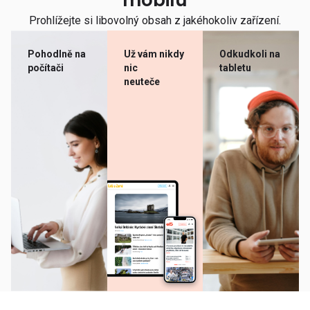
mobilu
Prohlížejte si libovolný obsah z jakéhokoliv zařízení.
Pohodlně na
Už vám nikdy
Odkudkoli na
počítači
nic
tabletu
neuteče