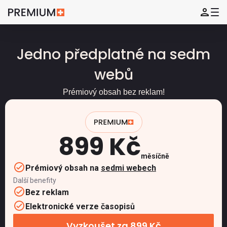
Jedno předplatné na sedm
webů
Prémiový obsah bez reklam!
899 Kč
měsíčně
Prémiový obsah na
sedmi webech
Další benefity
Bez reklam
Elektronické verze časopisů
Vyzkoušet za 899 Kč