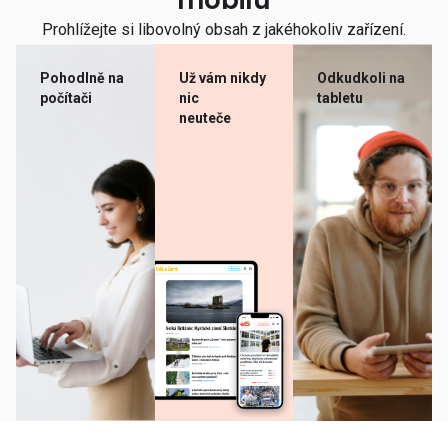
mobilu
Prohlížejte si libovolný obsah z jakéhokoliv zařízení.
Pohodlně na
Už vám nikdy
Odkudkoli na
počítači
nic
tabletu
neuteče