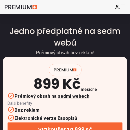
Jedno předplatné na sedm
webů
Prémiový obsah bez reklam!
899 Kč
měsíčně
Prémiový obsah na
sedmi webech
Další benefity
Bez reklam
Elektronické verze časopisů
Vyzkoušet za 899 Kč