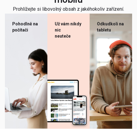
mobilu
Prohlížejte si libovolný obsah z jakéhokoliv zařízení.
Pohodlně na
Už vám nikdy
Odkudkoli na
počítači
nic
tabletu
neuteče