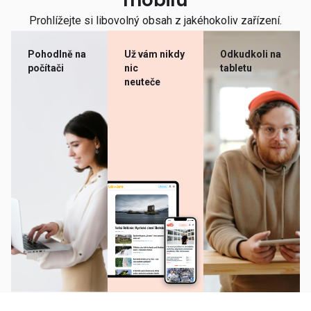
mobilu
Prohlížejte si libovolný obsah z jakéhokoliv zařízení.
Pohodlně na
Už vám nikdy
Odkudkoli na
počítači
nic
tabletu
neuteče