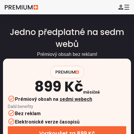
Jedno předplatné na sedm
webů
Prémiový obsah bez reklam!
899 Kč
měsíčně
Prémiový obsah na
sedmi webech
Další benefity
Bez reklam
Elektronické verze časopisů
Vyzkoušet za 899 Kč