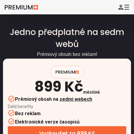
Jedno předplatné na sedm
webů
Prémiový obsah bez reklam!
899 Kč
měsíčně
Prémiový obsah na
sedmi webech
Další benefity
Bez reklam
Elektronické verze časopisů
Vyzkoušet za 899 Kč