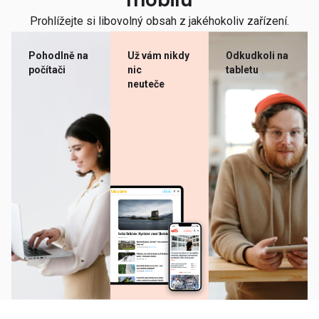
mobilu
Prohlížejte si libovolný obsah z jakéhokoliv zařízení.
Pohodlně na
Už vám nikdy
Odkudkoli na
počítači
nic
tabletu
neuteče