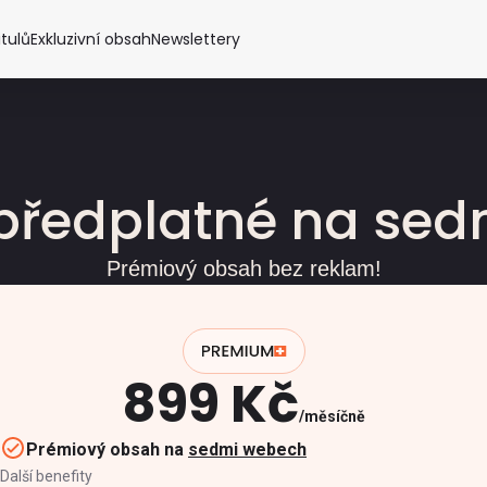
itulů
Exkluzivní obsah
Newslettery
předplatné na se
Prémiový obsah bez reklam!
899 Kč
měsíčně
Prémiový obsah na
sedmi webech
Další benefity