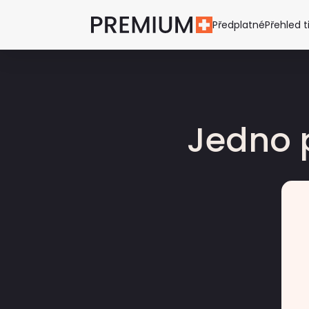
Předplatné
Přehled t
Jedno 