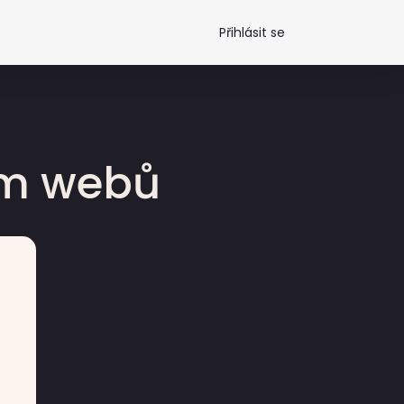
Přihlásit se
dm webů