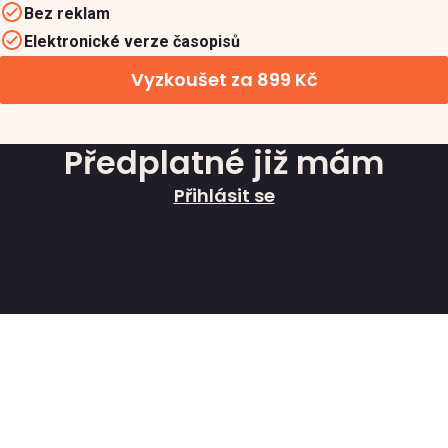
Bez reklam
Elektronické verze časopisů
Vyzkoušet za 899 Kč
Předplatné již mám
Přihlásit se