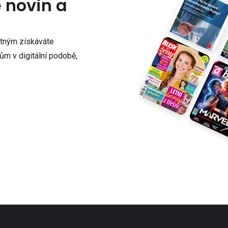
e novin a
atným získáváte
m v digitální podobě,