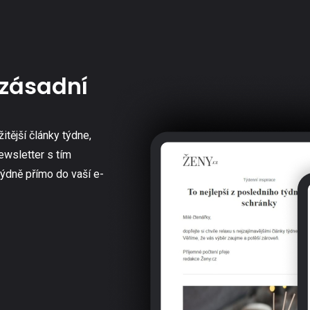
zásadní
žitější články týdne,
ewsletter s tím
týdně přímo do vaší e-