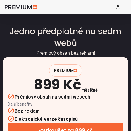
Jedno předplatné na sedm
webů
Prémiový obsah bez reklam!
899 Kč
měsíčně
Prémiový obsah na
sedmi webech
Další benefity
Bez reklam
Elektronické verze časopisů
Vyzkoušet za 899 Kč