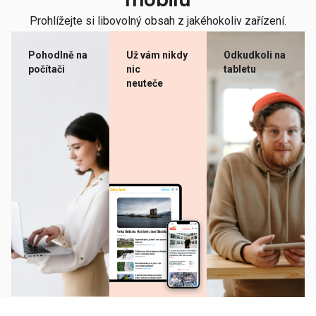
mobilu
Prohlížejte si libovolný obsah z jakéhokoliv zařízení.
Pohodlně na
Už vám nikdy
Odkudkoli na
počítači
nic
tabletu
neuteče