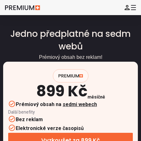
Jedno předplatné na sedm
webů
Prémiový obsah bez reklam!
899 Kč
měsíčně
Prémiový obsah na
sedmi webech
Další benefity
Bez reklam
Elektronické verze časopisů
Vyzkoušet za 899 Kč