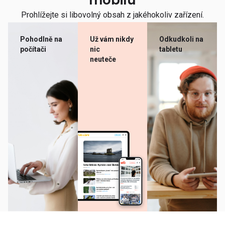
mobilu
Prohlížejte si libovolný obsah z jakéhokoliv zařízení.
Pohodlně na
Už vám nikdy
Odkudkoli na
počítači
nic
tabletu
neuteče