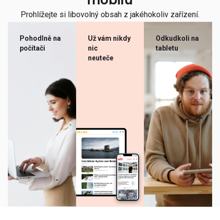
mobilu
Prohlížejte si libovolný obsah z jakéhokoliv zařízení.
Pohodlně na
Už vám nikdy
Odkudkoli na
počítači
nic
tabletu
neuteče