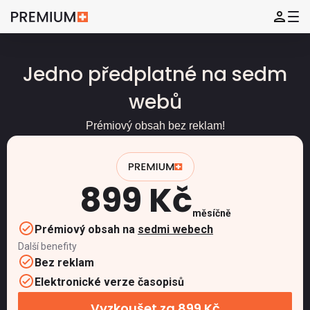
Jedno předplatné na sedm
webů
Prémiový obsah bez reklam!
899 Kč
měsíčně
Prémiový obsah na
sedmi webech
Další benefity
Bez reklam
Elektronické verze časopisů
Vyzkoušet za 899 Kč