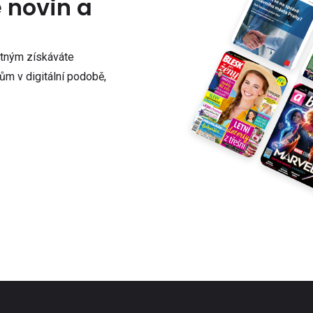
e novin a
atným získáváte
m v digitální podobě,