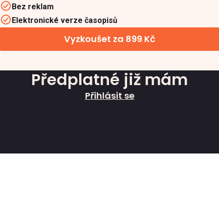
Bez reklam
Elektronické verze časopisů
Vyzkoušet za 899 Kč
Předplatné již mám
Přihlásit se