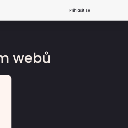
Přihlásit se
dm webů