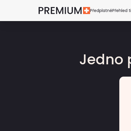
Předplatné
Přehled t
Jedno 