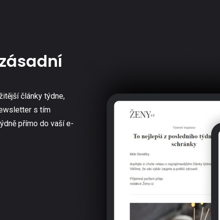
zásadní
žitější články týdne,
ewsletter s tím
týdně přímo do vaší e-