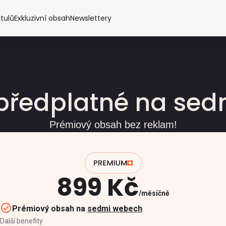
itulů
Exkluzivní obsah
Newslettery
předplatné na se
Prémiový obsah bez reklam!
899 Kč
měsíčně
Prémiový obsah na
sedmi webech
Další benefity