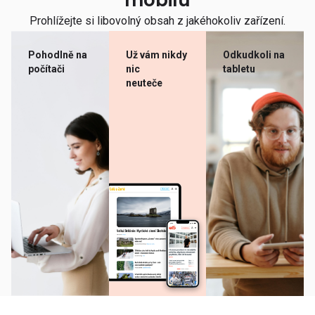
mobilu
Prohlížejte si libovolný obsah z jakéhokoliv zařízení.
Pohodlně na
Už vám nikdy
Odkudkoli na
počítači
nic
tabletu
neuteče