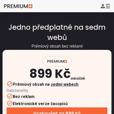
Jedno předplatné na sedm
webů
Prémiový obsah bez reklam!
899 Kč
měsíčně
Prémiový obsah na
sedmi webech
Další benefity
Bez reklam
Elektronické verze časopisů
Vyzkoušet za 899 Kč