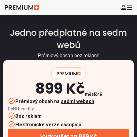
Jedno předplatné na sedm
webů
Prémiový obsah bez reklam!
899 Kč
měsíčně
Prémiový obsah na
sedmi webech
Další benefity
Bez reklam
Elektronické verze časopisů
Vyzkoušet za 899 Kč