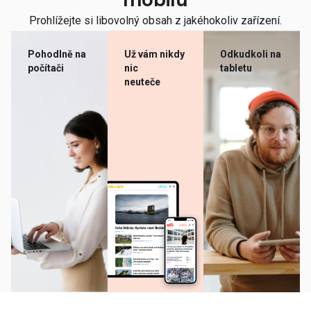
mobilu
Prohlížejte si libovolný obsah z jakéhokoliv zařízení.
Pohodlně na
Už vám nikdy
Odkudkoli na
počítači
nic
tabletu
neuteče