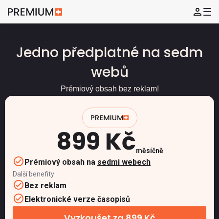
Jedno předplatné na sedm
webů
Prémiový obsah bez reklam!
899 Kč
měsíčně
Prémiový obsah na
sedmi webech
Další benefity
Bez reklam
Elektronické verze časopisů
Vyzkoušet za 899 Kč