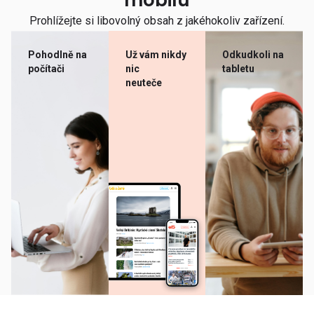
mobilu
Prohlížejte si libovolný obsah z jakéhokoliv zařízení.
Pohodlně na
Už vám nikdy
Odkudkoli na
počítači
nic
tabletu
neuteče