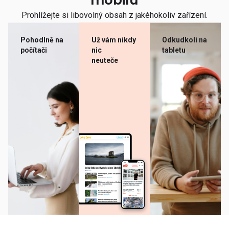
mobilu
Prohlížejte si libovolný obsah z jakéhokoliv zařízení.
Pohodlně na
Už vám nikdy
Odkudkoli na
počítači
nic
tabletu
neuteče