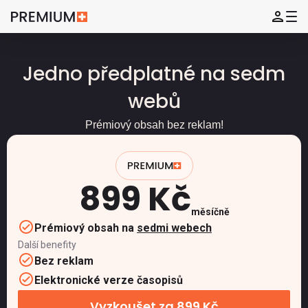
Jedno předplatné na sedm
webů
Prémiový obsah bez reklam!
899 Kč
měsíčně
Prémiový obsah na
sedmi webech
Další benefity
Bez reklam
Elektronické verze časopisů
Vyzkoušet za 899 Kč