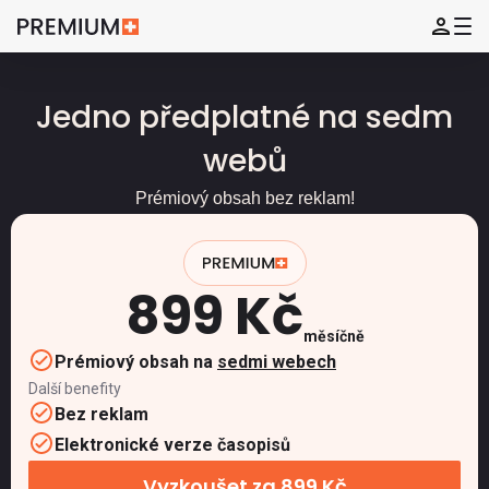
Jedno předplatné na sedm
webů
Prémiový obsah bez reklam!
899 Kč
měsíčně
Prémiový obsah na
sedmi webech
Další benefity
Bez reklam
Elektronické verze časopisů
Vyzkoušet za 899 Kč