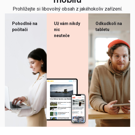
mobilu
Prohlížejte si libovolný obsah z jakéhokoliv zařízení.
Pohodlně na
Už vám nikdy
Odkudkoli na
počítači
nic
tabletu
neuteče