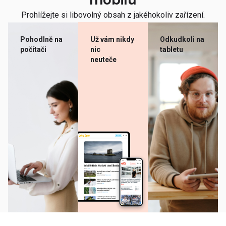
mobilu
Prohlížejte si libovolný obsah z jakéhokoliv zařízení.
Pohodlně na
Už vám nikdy
Odkudkoli na
počítači
nic
tabletu
neuteče