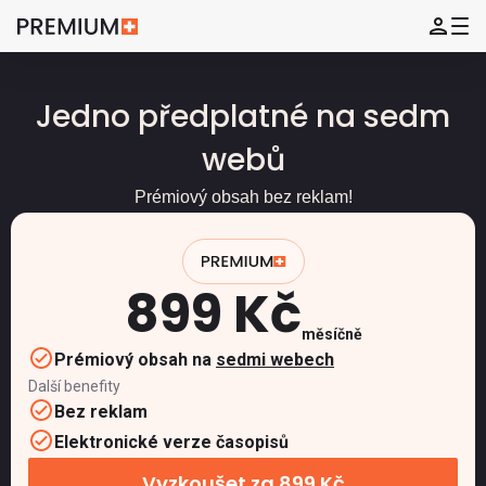
Jedno předplatné na sedm
webů
Prémiový obsah bez reklam!
899 Kč
měsíčně
Prémiový obsah na
sedmi webech
Další benefity
Bez reklam
Elektronické verze časopisů
Vyzkoušet za 899 Kč