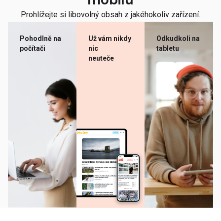
mobilu
Prohlížejte si libovolný obsah z jakéhokoliv zařízení.
Pohodlně na
Už vám nikdy
Odkudkoli na
počítači
nic
tabletu
neuteče