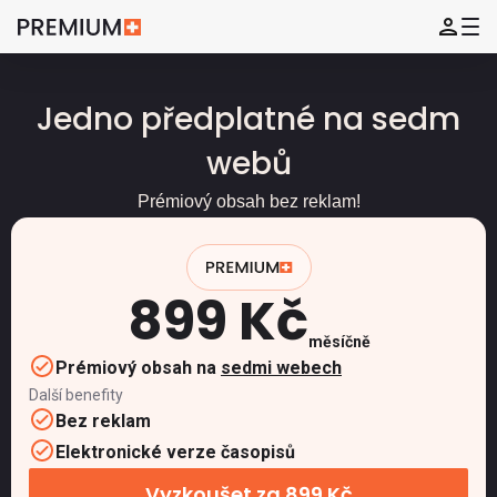
Jedno předplatné na sedm
webů
Prémiový obsah bez reklam!
899 Kč
měsíčně
Prémiový obsah na
sedmi webech
Další benefity
Bez reklam
Elektronické verze časopisů
Vyzkoušet za 899 Kč