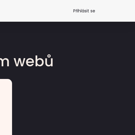
Přihlásit se
dm webů