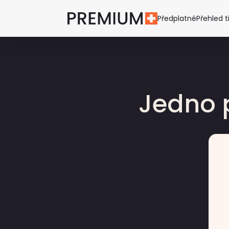
Předplatné
Přehled t
Jedno 