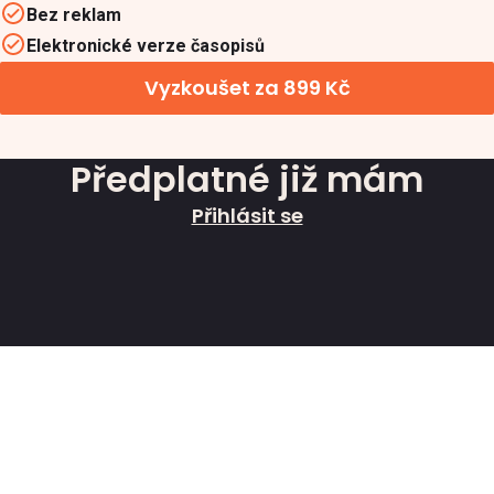
Bez reklam
Elektronické verze časopisů
Vyzkoušet za 899 Kč
Předplatné již mám
Přihlásit se