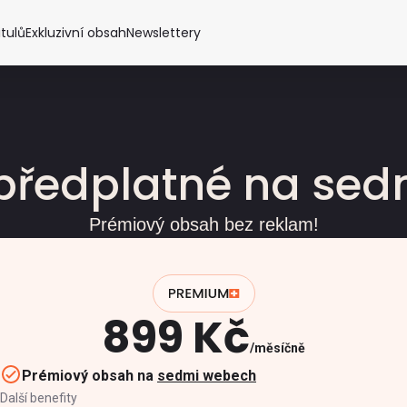
itulů
Exkluzivní obsah
Newslettery
předplatné na se
Prémiový obsah bez reklam!
899 Kč
měsíčně
Prémiový obsah na
sedmi webech
Další benefity