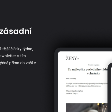
zásadní
žitější články týdne,
ewsletter s tím
týdně přímo do vaší e-