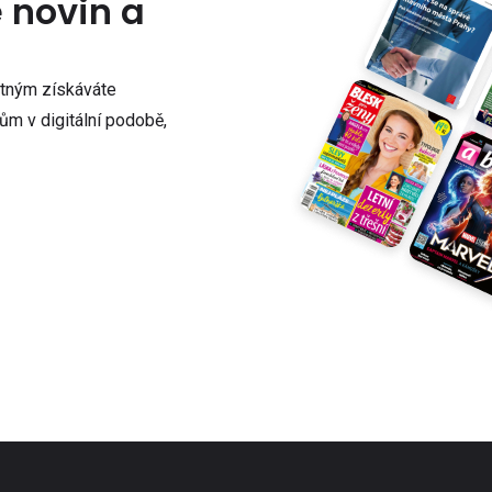
e novin a
atným získáváte
m v digitální podobě,