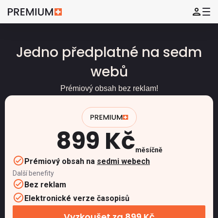
Jedno předplatné na sedm
webů
Prémiový obsah bez reklam!
899 Kč
měsíčně
Prémiový obsah na
sedmi webech
Další benefity
Bez reklam
Elektronické verze časopisů
Vyzkoušet za 899 Kč