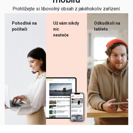
mobilu
Prohlížejte si libovolný obsah z jakéhokoliv zařízení.
Pohodlně na
Už vám nikdy
Odkudkoli na
počítači
nic
tabletu
neuteče