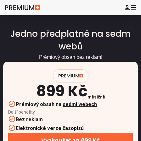
Jedno předplatné na sedm
webů
Prémiový obsah bez reklam!
899 Kč
měsíčně
Prémiový obsah na
sedmi webech
Další benefity
Bez reklam
Elektronické verze časopisů
Vyzkoušet za 899 Kč