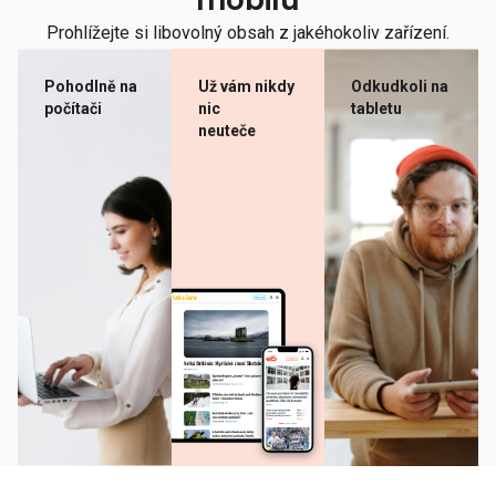
mobilu
Prohlížejte si libovolný obsah z jakéhokoliv zařízení.
Pohodlně na
Už vám nikdy
Odkudkoli na
počítači
nic
tabletu
neuteče