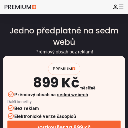
Jedno předplatné na sedm
webů
Prémiový obsah bez reklam!
899 Kč
měsíčně
Prémiový obsah na
sedmi webech
Další benefity
Bez reklam
Elektronické verze časopisů
Vyzkoušet za 899 Kč