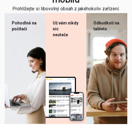
mobilu
Prohlížejte si libovolný obsah z jakéhokoliv zařízení.
Pohodlně na
Už vám nikdy
Odkudkoli na
počítači
nic
tabletu
neuteče