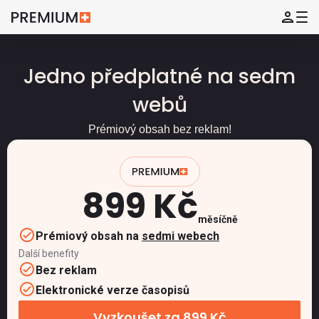
Jedno předplatné na sedm
webů
Prémiový obsah bez reklam!
899 Kč
měsíčně
Prémiový obsah na
sedmi webech
Další benefity
Bez reklam
Elektronické verze časopisů
Vyzkoušet za 899 Kč