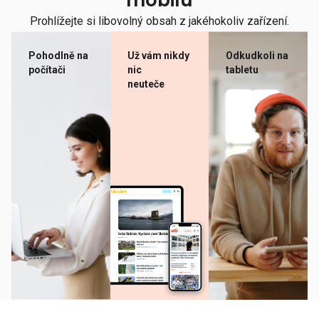
mobilu
Prohlížejte si libovolný obsah z jakéhokoliv zařízení.
Pohodlně na
Už vám nikdy
Odkudkoli na
počítači
nic
tabletu
neuteče