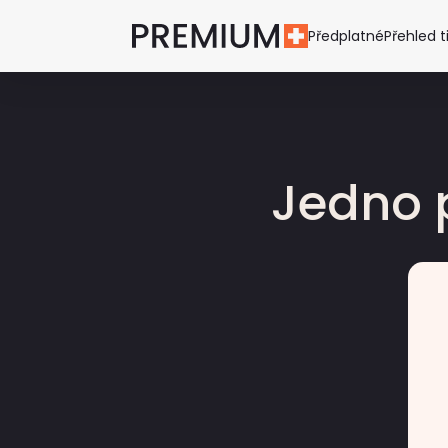
Předplatné
Přehled t
Jedno 