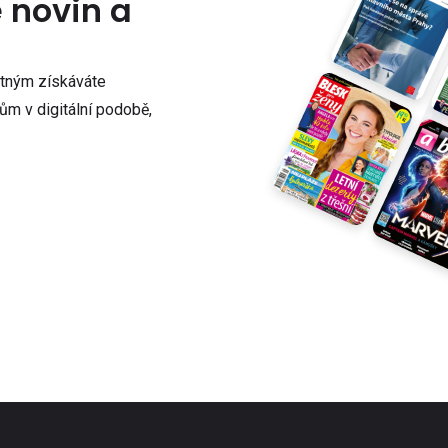
e novin a
atným získáváte
m v digitální podobě,