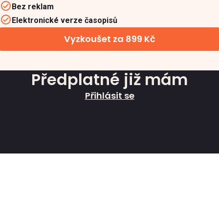
Bez reklam
Elektronické verze časopisů
Vyzkoušet za 899 Kč
Předplatné již mám
Přihlásit se