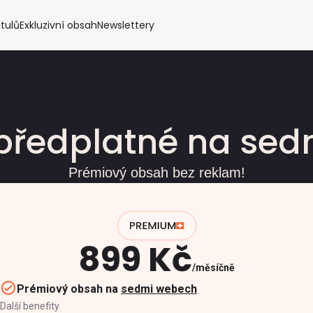
itulů
Exkluzivní obsah
Newslettery
předplatné na se
Prémiový obsah bez reklam!
899 Kč
měsíčně
Prémiový obsah na
sedmi webech
Další benefity