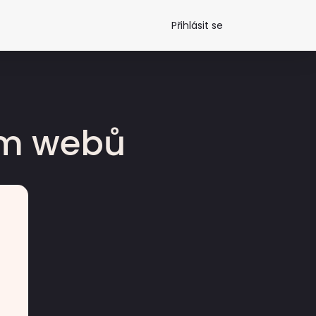
Přihlásit se
dm webů