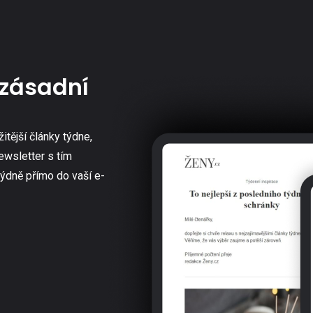
zásadní
žitější články týdne,
ewsletter s tím
týdně přímo do vaší e-