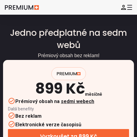
Jedno předplatné na sedm
webů
Prémiový obsah bez reklam!
899 Kč
měsíčně
Prémiový obsah na
sedmi webech
Další benefity
Bez reklam
Elektronické verze časopisů
Vyzkoušet za 899 Kč