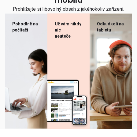
mobilu
Prohlížejte si libovolný obsah z jakéhokoliv zařízení.
Pohodlně na
Už vám nikdy
Odkudkoli na
počítači
nic
tabletu
neuteče