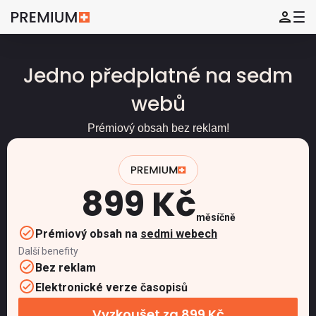
Jedno předplatné na sedm
webů
Prémiový obsah bez reklam!
899 Kč
měsíčně
Prémiový obsah na
sedmi webech
Další benefity
Bez reklam
Elektronické verze časopisů
Vyzkoušet za 899 Kč