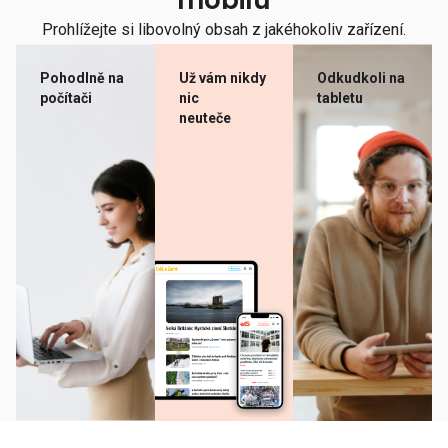
mobilu
Prohlížejte si libovolný obsah z jakéhokoliv zařízení.
Pohodlně na
Už vám nikdy
Odkudkoli na
počítači
nic
tabletu
neuteče