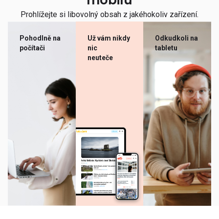
mobilu
Prohlížejte si libovolný obsah z jakéhokoliv zařízení.
Pohodlně na
Už vám nikdy
Odkudkoli na
počítači
nic
tabletu
neuteče