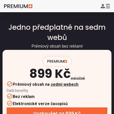
Jedno předplatné na sedm
webů
Prémiový obsah bez reklam!
899 Kč
měsíčně
Prémiový obsah na
sedmi webech
Další benefity
Bez reklam
Elektronické verze časopisů
Vyzkoušet za 899 Kč