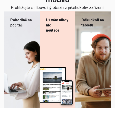
mobilu
Prohlížejte si libovolný obsah z jakéhokoliv zařízení.
Pohodlně na
Už vám nikdy
Odkudkoli na
počítači
nic
tabletu
neuteče