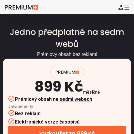
Jedno předplatné na sedm
webů
Prémiový obsah bez reklam!
899 Kč
měsíčně
Prémiový obsah na
sedmi webech
Další benefity
Bez reklam
Elektronické verze časopisů
Vyzkoušet za 899 Kč