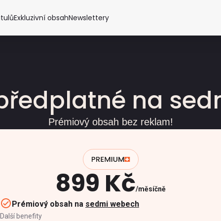
itulů
Exkluzivní obsah
Newslettery
předplatné na se
Prémiový obsah bez reklam!
899 Kč
měsíčně
Prémiový obsah na
sedmi webech
Další benefity