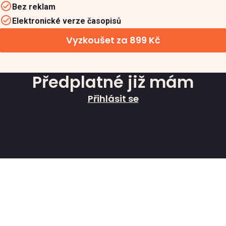
Bez reklam
Elektronické verze časopisů
Vyzkoušet za 899 Kč
Předplatné již mám
Přihlásit se