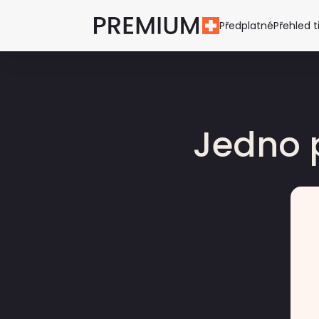
Předplatné
Přehled t
Jedno 