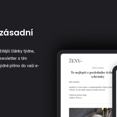
zásadní
žitější články týdne,
ewsletter s tím
týdně přímo do vaší e-