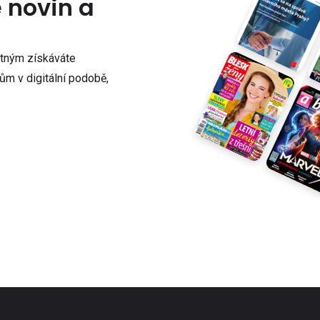
e novin a
atným získáváte
m v digitální podobě,