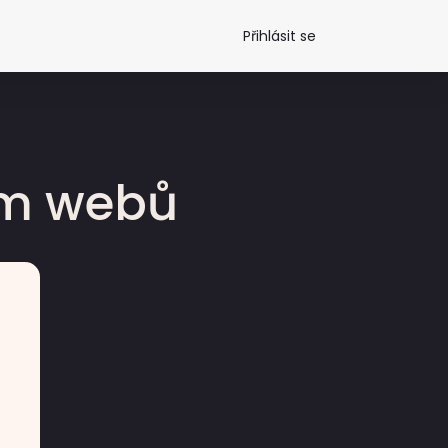
Přihlásit se
dm webů