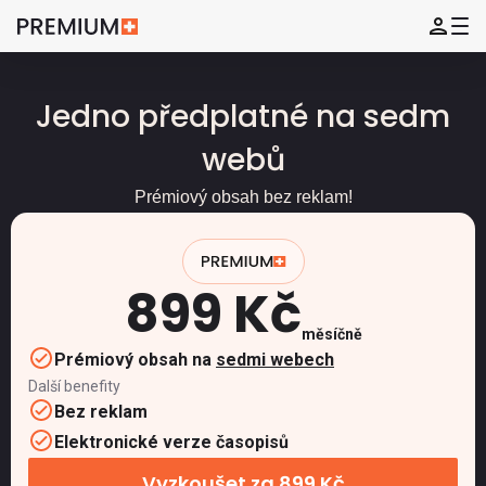
Jedno předplatné na sedm
webů
Prémiový obsah bez reklam!
899 Kč
měsíčně
Prémiový obsah na
sedmi webech
Další benefity
Bez reklam
Elektronické verze časopisů
Vyzkoušet za 899 Kč