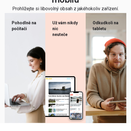
mobilu
Prohlížejte si libovolný obsah z jakéhokoliv zařízení.
Pohodlně na
Už vám nikdy
Odkudkoli na
počítači
nic
tabletu
neuteče