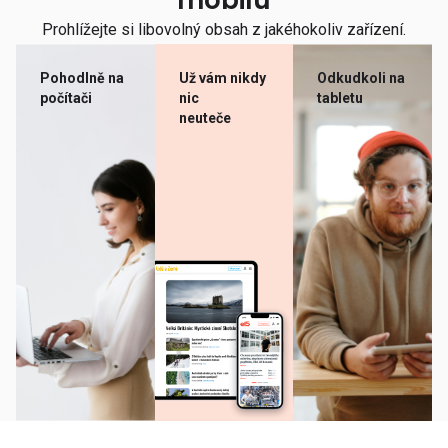
mobilu
Prohlížejte si libovolný obsah z jakéhokoliv zařízení.
Pohodlně na
Už vám nikdy
Odkudkoli na
počítači
nic
tabletu
neuteče