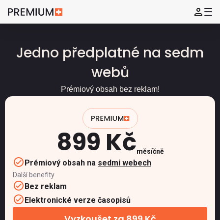
Jedno předplatné na sedm
webů
Prémiový obsah bez reklam!
899 Kč
měsíčně
Prémiový obsah na
sedmi webech
Další benefity
Bez reklam
Elektronické verze časopisů
Vyzkoušet za 899 Kč